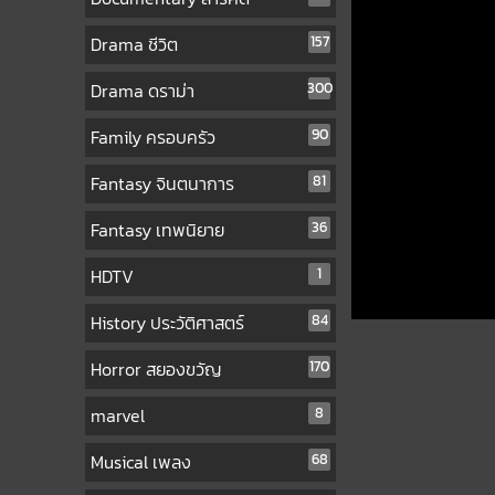
Drama ชีวิต
157
Drama ดราม่า
300
Family ครอบครัว
90
Fantasy จินตนาการ
81
Fantasy เทพนิยาย
36
HDTV
1
History ประวัติศาสตร์
84
Horror สยองขวัญ
170
marvel
8
Musical เพลง
68