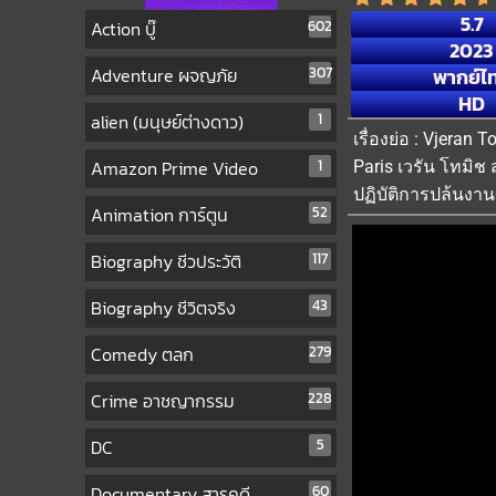
5.7
Action บู๊
602
2023
Adventure ผจญภัย
307
พากย์ไ
HD
alien (มนุษย์ต่างดาว)
1
เรื่องย่อ : Vjera
Amazon Prime Video
1
Paris เวรัน โทมิช
ปฏิบัติการปล้นงานศ
Animation การ์ตูน
52
Biography ชีวประวัติ
117
Biography ชีวิตจริง
43
Comedy ตลก
279
Crime อาชญากรรม
228
DC
5
Documentary สารคดี
60