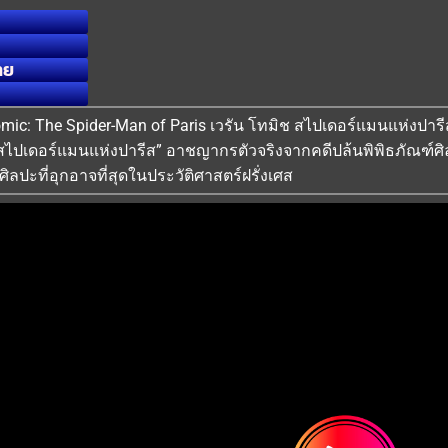
ทย
n Tomic: The Spider-Man of Paris เวรัน โทมิช สไปเดอร์แมนแห่งปา
 สไปเดอร์แมนแห่งปารีส” อาชญากรตัวจริงจากคดีปล้นพิพิธภัณฑ์ศิล
ิลปะที่อุกอาจที่สุดในประวัติศาสตร์ฝรั่งเศส