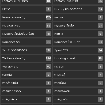
Fantasy จินตนาการ
81
Fantasy เทพนิยาย
36
HDTV
1
History ประวัติศาสตร์
84
Horror สยองขวัญ
170
marvel
8
Musical เพลง
68
Mystery ลึกลับ
74
Mystery ลึกลับซ่อนเงื่อน
41
netflix
8
Romance รัก
88
Romance โรแมนติก
83
Sci-Fi วิทยาศาสตร์
132
Sport กีฬา
14
Thriller ระทึกขวัญ
296
Uncategorized
18
War สงคราม
70
กระรอก
1
กองทัพ
2
การต่อสู้
4
การล้างแค้น
1
การเมือง
5
การเอาตัวรอด
1
การแต่งงาน
1
การ์ตูนสัตว์
1
การ์ตูนเด็ก
8