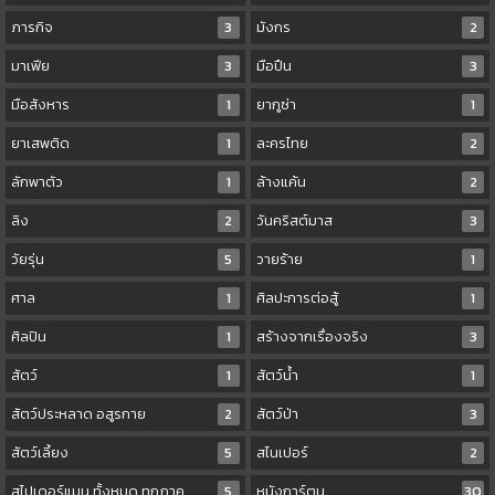
ภารกิจ
3
มังกร
2
มาเฟีย
3
มือปืน
3
มือสังหาร
1
ยากูซ่า
1
ยาเสพติด
1
ละครไทย
2
ลักพาตัว
1
ล้างแค้น
2
ลิง
2
วันคริสต์มาส
3
วัยรุ่น
5
วายร้าย
1
ศาล
1
ศิลปะการต่อสู้
1
ศิลปิน
1
สร้างจากเรื่องจริง
3
สัตว์
1
สัตว์น้ำ
1
สัตว์ประหลาด อสูรกาย
2
สัตว์ป่า
3
สัตว์เลี้ยง
5
สไนเปอร์
2
สไปเดอร์แมน ทั้งหมด ทุกภาค
5
หนังการ์ตูน
30