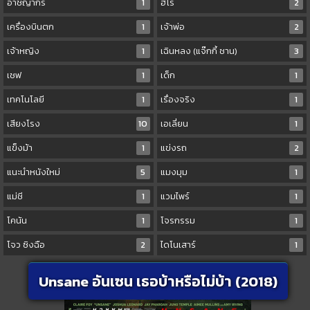
อาชญากร
1
ฮีโร่
2
เครื่องบินตก
1
เจ้าพ่อ
2
เจ้าหญิง
1
เฉินหลง (แจ๊กกี้ ชาน)
3
เชฟ
1
เด็ก
1
เทคโนโลยี
1
เรื่องจริง
1
เสียงโรง
10
เอเลี่ยน
1
แข็งม้า
1
แข่งรถ
2
แนะนำหนังใหม่
5
แมงมุม
1
แม่ชี
1
แวมไพร์
1
โคนัน
1
โจรกรรม
1
โจว ซิงฉือ
2
ไดโนเสาร์
1
Unsane อันเซน เธอบ้าหรือไม่บ้า (2018)