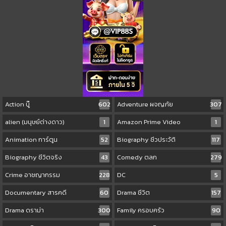
Action บู๊
602
Adventure ผจญภัย
307
alien (มนุษย์ต่างดาว)
1
Amazon Prime Video
1
Animation การ์ตูน
52
Biography ชีวประวัติ
117
Biography ชีวิตจริง
43
Comedy ตลก
279
Crime อาชญากรรม
228
DC
5
Documentary สารคดี
60
Drama ชีวิต
157
Drama ดราม่า
300
Family ครอบครัว
90