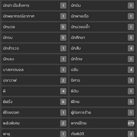
นักฆ่า มือสั่งหาร
1
นักบิน
1
นักพยากรณ์อากาศ
1
นักพายเรือ
1
นักมวย
5
นักมวยปล้ำ
1
นักรบ
5
นักศึกษา
5
นักสำรวจ
1
นักสืบ
4
นักเลง
1
นักโทษ
1
บาสเกตบอล
1
ปล้น
4
ปลาวาฬ
2
ปีศาจ
3
ผี
4
ผีดิบ
1
ผีฝรั่ง
6
ผีไทย
5
ผีไทยตลก
1
ผู้ก่อการร้าย
1
พลังพิเศษ
2
พากย์ไทย
479
พายุ
1
ภัยพิบัติ
2