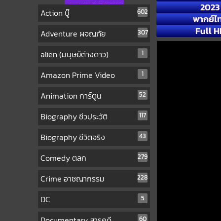
2023
Action บู๊
602
พากย์ไ
Full H
Adventure ผจญภัย
307
alien (มนุษย์ต่างดาว)
1
Amazon Prime Video
1
Animation การ์ตูน
52
Biography ชีวประวัติ
117
Biography ชีวิตจริง
43
Comedy ตลก
279
Crime อาชญากรรม
228
DC
5
Documentary สารคดี
60