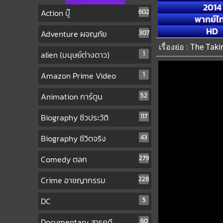
2014
Action บู๊
602
พากย์ไ
HD
Adventure ผจญภัย
307
เรื่องย่อ : The Ta
alien (มนุษย์ต่างดาว)
1
Amazon Prime Video
1
Animation การ์ตูน
52
Biography ชีวประวัติ
117
Biography ชีวิตจริง
43
Comedy ตลก
279
Crime อาชญากรรม
228
DC
5
Documentary สารคดี
60