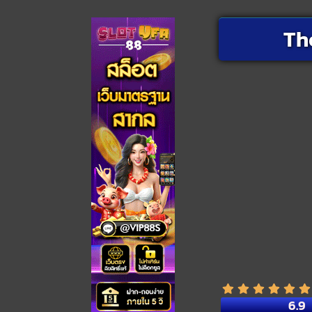
Th
6.9