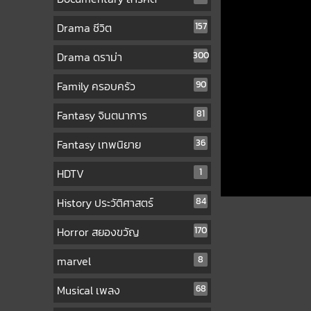
Drama ชีวิต
157
Drama ดราม่า
300
Family ครอบครัว
90
Fantasy จินตนาการ
81
Fantasy เทพนิยาย
36
HDTV
1
History ประวัติศาสตร์
84
Horror สยองขวัญ
170
marvel
8
Musical เพลง
68