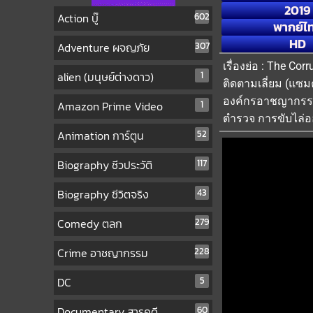
2019
Action บู๊
602
พากย์ไ
HD
Adventure ผจญภัย
307
เรื่องย่อ : The Co
alien (มนุษย์ต่างดาว)
1
ติดตามเลี่ยม (แซ
องค์กรอาชญากรรมท้
Amazon Prime Video
1
ตำรวจ การขับไล่อ
Animation การ์ตูน
52
Biography ชีวประวัติ
117
Biography ชีวิตจริง
43
Comedy ตลก
279
Crime อาชญากรรม
228
DC
5
Documentary สารคดี
60