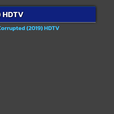
) HDTV
 Corrupted (2019) HDTV