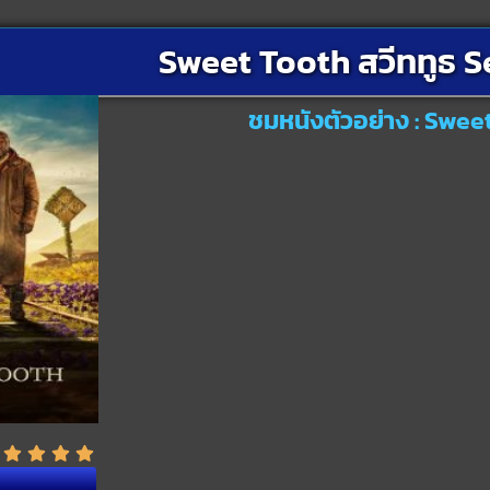
Sweet Tooth สวีททูธ S
ชมหนังตัวอย่าง : Swee