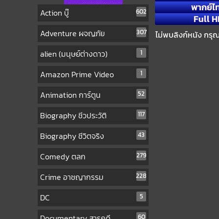
พากย์ไ
Action บู๊
602
Full H
Adventure ผจญภัย
307
ไม่พบลิงก์หนัง กรุ
alien (มนุษย์ต่างดาว)
1
Amazon Prime Video
1
Animation การ์ตูน
52
Biography ชีวประวัติ
117
Biography ชีวิตจริง
43
Comedy ตลก
279
Crime อาชญากรรม
228
DC
5
Documentary สารคดี
60