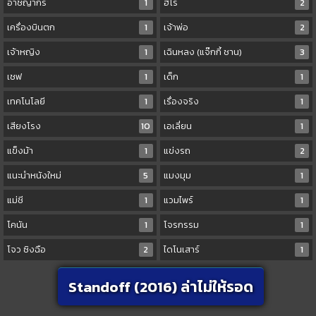
อาชญากร
1
ฮีโร่
2
เครื่องบินตก
1
เจ้าพ่อ
2
เจ้าหญิง
1
เฉินหลง (แจ๊กกี้ ชาน)
3
เชฟ
1
เด็ก
1
เทคโนโลยี
1
เรื่องจริง
1
เสียงโรง
10
เอเลี่ยน
1
แข็งม้า
1
แข่งรถ
2
แนะนำหนังใหม่
5
แมงมุม
1
แม่ชี
1
แวมไพร์
1
โคนัน
1
โจรกรรม
1
โจว ซิงฉือ
2
ไดโนเสาร์
1
Standoff (2016) ล่าไม่ให้รอด