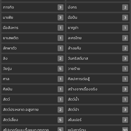
ภารกิจ
3
มังกร
2
มาเฟีย
3
มือปืน
3
มือสังหาร
1
ยากูซ่า
1
ยาเสพติด
1
ละครไทย
2
ลักพาตัว
1
ล้างแค้น
2
ลิง
2
วันคริสต์มาส
3
วัยรุ่น
5
วายร้าย
1
ศาล
1
ศิลปะการต่อสู้
1
ศิลปิน
1
สร้างจากเรื่องจริง
3
สัตว์
1
สัตว์น้ำ
1
สัตว์ประหลาด อสูรกาย
2
สัตว์ป่า
3
สัตว์เลี้ยง
5
สไนเปอร์
2
สไปเดอร์แมน ทั้งหมด ทุกภาค
5
หนังการ์ตูน
30