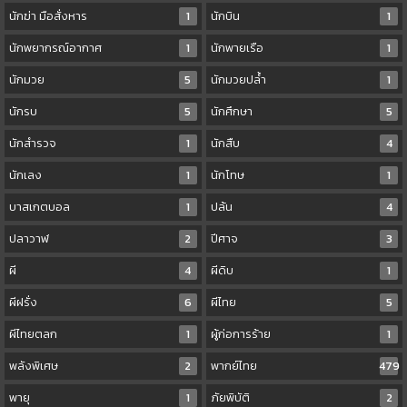
นักฆ่า มือสั่งหาร
1
นักบิน
1
นักพยากรณ์อากาศ
1
นักพายเรือ
1
นักมวย
5
นักมวยปล้ำ
1
นักรบ
5
นักศึกษา
5
นักสำรวจ
1
นักสืบ
4
นักเลง
1
นักโทษ
1
บาสเกตบอล
1
ปล้น
4
ปลาวาฬ
2
ปีศาจ
3
ผี
4
ผีดิบ
1
ผีฝรั่ง
6
ผีไทย
5
ผีไทยตลก
1
ผู้ก่อการร้าย
1
พลังพิเศษ
2
พากย์ไทย
479
พายุ
1
ภัยพิบัติ
2