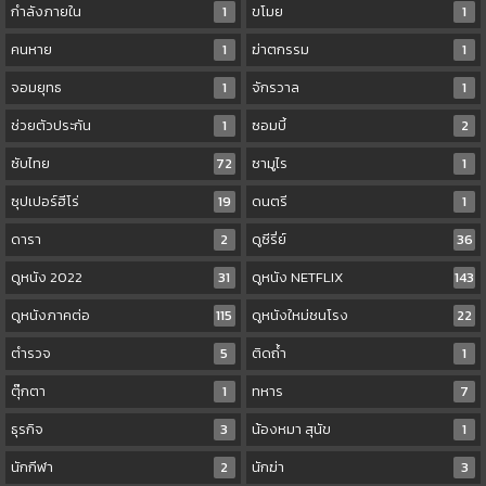
กำลังภายใน
1
ขโมย
1
คนหาย
1
ฆ่าตกรรม
1
จอมยุทธ
1
จักรวาล
1
ช่วยตัวประกัน
1
ซอมบี้
2
ซับไทย
72
ซามูไร
1
ซุปเปอร์ฮีโร่
19
ดนตรี
1
ดารา
2
ดูซีรี่ย์
36
ดูหนัง 2022
31
ดูหนัง NETFLIX
143
ดูหนังภาคต่อ
115
ดูหนังใหม่ชนโรง
22
ตำรวจ
5
ติดถ้ำ
1
ตุ๊กตา
1
ทหาร
7
ธุรกิจ
3
น้องหมา สุนัข
1
นักกีฬา
2
นักฆ่า
3