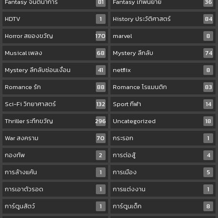
Fantasy จินตนาการ
81
Fantasy เทพนิยาย
36
HDTV
1
History ประวัติศาสตร์
84
Horror สยองขวัญ
170
marvel
8
Musical เพลง
68
Mystery ลึกลับ
74
Mystery ลึกลับซ่อนเงื่อน
41
netflix
8
Romance รัก
88
Romance โรแมนติก
83
Sci-Fi วิทยาศาสตร์
132
Sport กีฬา
14
Thriller ระทึกขวัญ
296
Uncategorized
18
War สงคราม
70
กระรอก
1
กองทัพ
2
การต่อสู้
4
การล้างแค้น
1
การเมือง
5
การเอาตัวรอด
1
การแต่งงาน
1
การ์ตูนสัตว์
1
การ์ตูนเด็ก
8