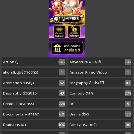
Action บู๊
602
Adventure ผจญภัย
307
alien (มนุษย์ต่างดาว)
1
Amazon Prime Video
1
Animation การ์ตูน
52
Biography ชีวประวัติ
117
Biography ชีวิตจริง
43
Comedy ตลก
279
Crime อาชญากรรม
228
DC
5
Documentary สารคดี
60
Drama ชีวิต
157
Drama ดราม่า
300
Family ครอบครัว
90