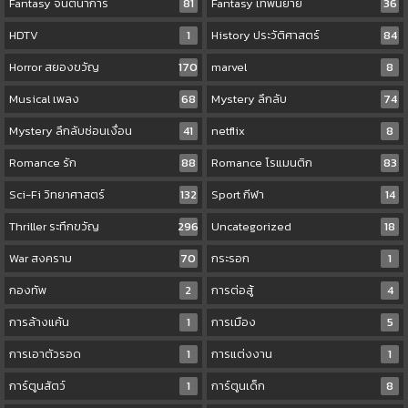
Fantasy จินตนาการ
81
Fantasy เทพนิยาย
36
HDTV
1
History ประวัติศาสตร์
84
Horror สยองขวัญ
170
marvel
8
Musical เพลง
68
Mystery ลึกลับ
74
Mystery ลึกลับซ่อนเงื่อน
41
netflix
8
Romance รัก
88
Romance โรแมนติก
83
Sci-Fi วิทยาศาสตร์
132
Sport กีฬา
14
Thriller ระทึกขวัญ
296
Uncategorized
18
War สงคราม
70
กระรอก
1
กองทัพ
2
การต่อสู้
4
การล้างแค้น
1
การเมือง
5
การเอาตัวรอด
1
การแต่งงาน
1
การ์ตูนสัตว์
1
การ์ตูนเด็ก
8