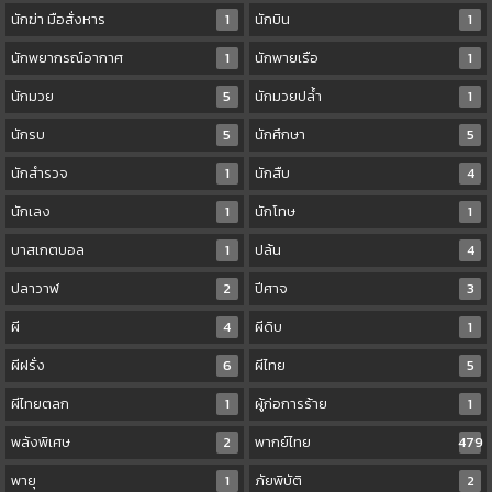
นักฆ่า มือสั่งหาร
1
นักบิน
1
นักพยากรณ์อากาศ
1
นักพายเรือ
1
นักมวย
5
นักมวยปล้ำ
1
นักรบ
5
นักศึกษา
5
นักสำรวจ
1
นักสืบ
4
นักเลง
1
นักโทษ
1
บาสเกตบอล
1
ปล้น
4
ปลาวาฬ
2
ปีศาจ
3
ผี
4
ผีดิบ
1
ผีฝรั่ง
6
ผีไทย
5
ผีไทยตลก
1
ผู้ก่อการร้าย
1
พลังพิเศษ
2
พากย์ไทย
479
พายุ
1
ภัยพิบัติ
2