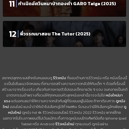
กำเนิดอัศวินหมาป่าทองคำ GARO Taiga (2025)
พี่วรรณมาสอน The Tutor (2025)
อยากปลุกกระแสสำหรับคนชอบดู
รีวิวหนัง
ที่ชอบด้านการรีวิวหนัง หรือ หนังเรื่องนี้
จะเป็นไปในแนวจิตหลอน ที่สามารถสร้างความหวาดกลัวให้กับเด็ก ๆ ด้วยที่เรื่องนี้
สร้างมาจากเรื่องจริง เกี่ยวกับการหายตัวไปของเด็กชายวัย 9 ขวบ จนกลายเป็นคดี
ฆาตรกรรมอำพรางที่ชวนให้ทุกคนขนหัวลุกหนังเหล่านี้อาจจะไม่ใช่
หนังใหม่มา
แรง
แต่บอกเลยว่าให้ความหวาดกลัวกับผู้ที่รับชมอยู่ไม่น้อย ถ้าหาต้องการ
ดูหนัง
ใหม่
ออนไลน์ แนะนำว่าให้เข้าไปเลือกดูได้ที่ Netflix รับรองว่ามีให้เลือกดูอีกเพียบ!
ดู
หนังใหม่
ดูหนัง hd 4k รีวิวหนังออนไลน์ รีวิวหนัง 2022 รีวิวหนัง พากย์ไทย
นอกจากในโรงภาพยนต์ไม่เว้นแม้กระทั้งการดูหนังบนโทรศัพท์มือถือ Iphone Ipad
Tablet หรือ Android
รีวิวหนังใหม่
ทุกแบรนด์ ดูหนังผ่าน