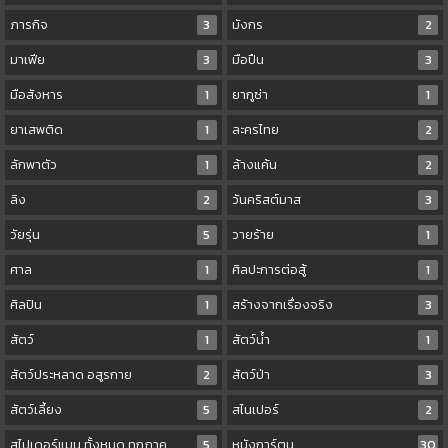
ภารกิจ
3
มังกร
2
มาเฟีย
3
มือปืน
3
มือสังหาร
1
ยากูซ่า
1
ยาเสพติด
1
ละครไทย
2
ลักพาตัว
1
ล้างแค้น
2
ลิง
2
วันคริสต์มาส
3
วัยรุ่น
5
วายร้าย
1
ศาล
1
ศิลปะการต่อสู้
1
ศิลปิน
1
สร้างจากเรื่องจริง
3
สัตว์
1
สัตว์น้ำ
1
สัตว์ประหลาด อสูรกาย
2
สัตว์ป่า
3
สัตว์เลี้ยง
5
สไนเปอร์
2
สไปเดอร์แมน ทั้งหมด ทุกภาค
5
หนังการ์ตูน
30