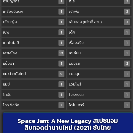
อาชญากร
1
ฮีโร่
2
เครื่องบินตก
1
เจ้าพ่อ
2
เจ้าหญิง
1
เฉินหลง (แจ๊กกี้ ชาน)
3
เชฟ
1
เด็ก
1
เทคโนโลยี
1
เรื่องจริง
1
เสียงโรง
10
เอเลี่ยน
1
แข็งม้า
1
แข่งรถ
2
แนะนำหนังใหม่
5
แมงมุม
1
แม่ชี
1
แวมไพร์
1
โคนัน
1
โจรกรรม
1
โจว ซิงฉือ
2
ไดโนเสาร์
1
Space Jam: A New Legacy สเปซแจม
สืบทอดตำนานใหม่ (2021) ซับไทย