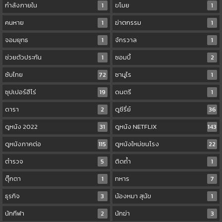
กำลังภายใน
1
ขโมย
1
คนหาย
1
ฆ่าตกรรม
1
จอมยุทธ
1
จักรวาล
1
ช่วยตัวประกัน
1
ซอมบี้
2
ซับไทย
72
ซามูไร
1
ซุปเปอร์ฮีโร่
19
ดนตรี
1
ดารา
2
ดูซีรี่ย์
36
ดูหนัง 2022
31
ดูหนัง NETFLIX
143
ดูหนังภาคต่อ
115
ดูหนังใหม่ชนโรง
22
ตำรวจ
5
ติดถ้ำ
1
ตุ๊กตา
1
ทหาร
7
ธุรกิจ
3
น้องหมา สุนัข
1
นักกีฬา
2
นักฆ่า
3