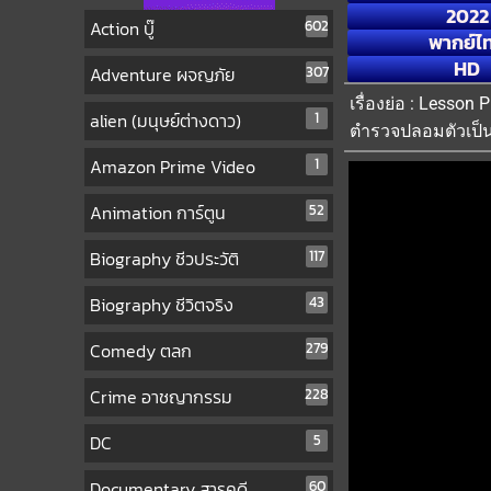
2022
Action บู๊
602
พากย์ไ
HD
Adventure ผจญภัย
307
เรื่องย่อ : Lesso
alien (มนุษย์ต่างดาว)
1
ตำรวจปลอมตัวเป็น
Amazon Prime Video
1
Animation การ์ตูน
52
Biography ชีวประวัติ
117
Biography ชีวิตจริง
43
Comedy ตลก
279
Crime อาชญากรรม
228
DC
5
Documentary สารคดี
60