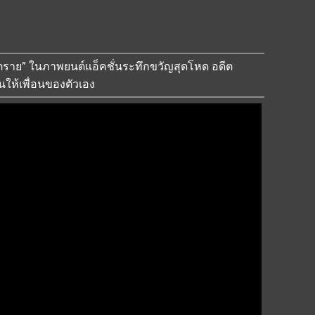
ันตราย” ในภาพยนต์แอ็คชั่นระทึกขวัญสุดโหด อดีต
ให้เพื่อนของตัวเอง