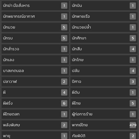
นักฆ่า มือสั่งหาร
1
นักบิน
1
นักพยากรณ์อากาศ
1
นักพายเรือ
1
นักมวย
5
นักมวยปล้ำ
1
นักรบ
5
นักศึกษา
5
นักสำรวจ
1
นักสืบ
4
นักเลง
1
นักโทษ
1
บาสเกตบอล
1
ปล้น
4
ปลาวาฬ
2
ปีศาจ
3
ผี
4
ผีดิบ
1
ผีฝรั่ง
6
ผีไทย
5
ผีไทยตลก
1
ผู้ก่อการร้าย
1
พลังพิเศษ
2
พากย์ไทย
479
พายุ
1
ภัยพิบัติ
2