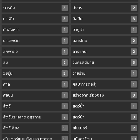
ภารกิจ
3
มังกร
2
มาเฟีย
3
มือปืน
3
มือสังหาร
1
ยากูซ่า
1
ยาเสพติด
1
ละครไทย
2
ลักพาตัว
1
ล้างแค้น
2
ลิง
2
วันคริสต์มาส
3
วัยรุ่น
5
วายร้าย
1
ศาล
1
ศิลปะการต่อสู้
1
ศิลปิน
1
สร้างจากเรื่องจริง
3
สัตว์
1
สัตว์น้ำ
1
สัตว์ประหลาด อสูรกาย
2
สัตว์ป่า
3
สัตว์เลี้ยง
5
สไนเปอร์
2
สไปเดอร์แมน ทั้งหมด ทุกภาค
5
หนังการ์ตูน
30