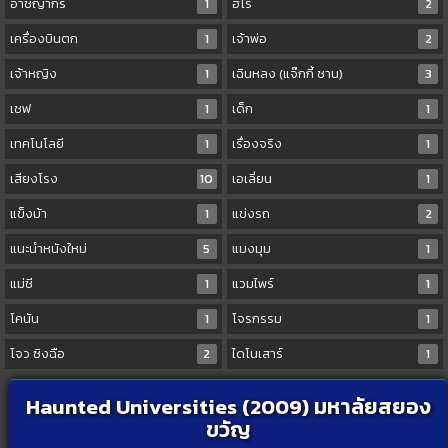
อาชญากร
1
ฮีโร่
2
เครื่องบินตก
1
เจ้าพ่อ
2
เจ้าหญิง
1
เฉินหลง (แจ๊กกี้ ชาน)
3
เชฟ
1
เด็ก
1
เทคโนโลยี
1
เรื่องจริง
1
เสียงโรง
10
เอเลี่ยน
1
แข็งม้า
1
แข่งรถ
2
แนะนำหนังใหม่
5
แมงมุม
1
แม่ชี
1
แวมไพร์
1
โคนัน
1
โจรกรรม
1
โจว ซิงฉือ
2
ไดโนเสาร์
1
Haunted Universities (2009) มหาลัยสยอง
ขวัญ