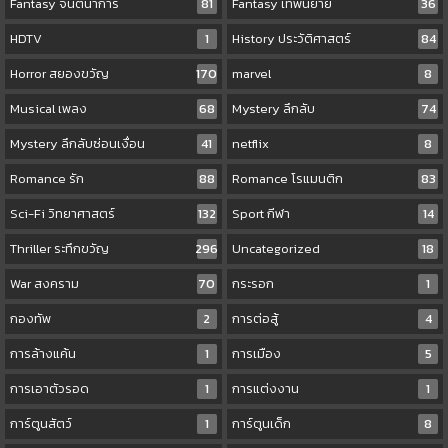
Fantasy จินตนาการ
81
Fantasy เทพนิยาย
36
HDTV
1
History ประวัติศาสตร์
84
Horror สยองขวัญ
170
marvel
8
Musical เพลง
68
Mystery ลึกลับ
74
Mystery ลึกลับซ่อนเงื่อน
41
netflix
8
Romance รัก
88
Romance โรแมนติก
83
Sci-Fi วิทยาศาสตร์
132
Sport กีฬา
14
Thriller ระทึกขวัญ
296
Uncategorized
18
War สงคราม
70
กระรอก
1
กองทัพ
2
การต่อสู้
4
การล้างแค้น
1
การเมือง
5
การเอาตัวรอด
1
การแต่งงาน
1
การ์ตูนสัตว์
1
การ์ตูนเด็ก
8