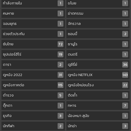
กำลังภายใน
1
ขโมย
1
คนหาย
1
ฆ่าตกรรม
1
จอมยุทธ
1
จักรวาล
1
ช่วยตัวประกัน
1
ซอมบี้
2
ซับไทย
72
ซามูไร
1
ซุปเปอร์ฮีโร่
19
ดนตรี
1
ดารา
2
ดูซีรี่ย์
36
ดูหนัง 2022
31
ดูหนัง NETFLIX
143
ดูหนังภาคต่อ
115
ดูหนังใหม่ชนโรง
22
ตำรวจ
5
ติดถ้ำ
1
ตุ๊กตา
1
ทหาร
7
ธุรกิจ
3
น้องหมา สุนัข
1
นักกีฬา
2
นักฆ่า
3