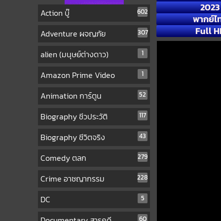
2023
Action บู๊
602
พากย์ไ
Full H
Adventure ผจญภัย
307
alien (มนุษย์ต่างดาว)
1
Amazon Prime Video
1
Animation การ์ตูน
52
Biography ชีวประวัติ
117
Biography ชีวิตจริง
43
Comedy ตลก
279
Crime อาชญากรรม
228
DC
5
Documentary สารคดี
60