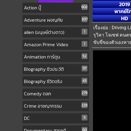
2019
Action บู๊
602
พากย์ไ
HD
Adventure ผจญภัย
307
เรื่องย่อ : Drivin
alien (มนุษย์ต่างดาว)
1
รุวิลา โจเซฟ คนต
ขับขี่ของตัวเองหา
Amazon Prime Video
1
Animation การ์ตูน
52
Biography ชีวประวัติ
117
Biography ชีวิตจริง
43
Comedy ตลก
279
Crime อาชญากรรม
228
DC
5
Documentary สารคดี
60