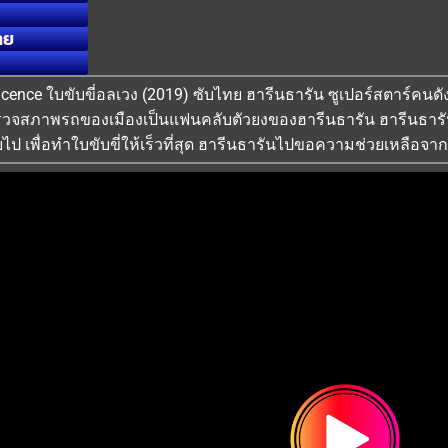
ทย
g Licence ใบขับขี่อลเวง (2019) ซับไทย ฮารีนธารัน ซูเปอร์สตาร์คน
รวจสภาพรถของเมืองเป็นแฟนคลับตัวยงของฮารีนธารัน ฮารีนธารันต้อ
ยไป เพื่อทำใบขับขี่ให้เร็วที่สุด ฮารีนธารันไปขอความช่วยเหลือจาก