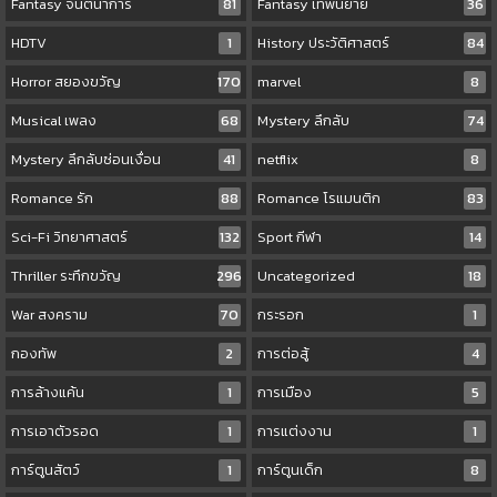
Fantasy จินตนาการ
81
Fantasy เทพนิยาย
36
HDTV
1
History ประวัติศาสตร์
84
Horror สยองขวัญ
170
marvel
8
Musical เพลง
68
Mystery ลึกลับ
74
Mystery ลึกลับซ่อนเงื่อน
41
netflix
8
Romance รัก
88
Romance โรแมนติก
83
Sci-Fi วิทยาศาสตร์
132
Sport กีฬา
14
Thriller ระทึกขวัญ
296
Uncategorized
18
War สงคราม
70
กระรอก
1
กองทัพ
2
การต่อสู้
4
การล้างแค้น
1
การเมือง
5
การเอาตัวรอด
1
การแต่งงาน
1
การ์ตูนสัตว์
1
การ์ตูนเด็ก
8