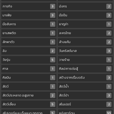
ภารกิจ
3
มังกร
2
มาเฟีย
3
มือปืน
3
มือสังหาร
1
ยากูซ่า
1
ยาเสพติด
1
ละครไทย
2
ลักพาตัว
1
ล้างแค้น
2
ลิง
2
วันคริสต์มาส
3
วัยรุ่น
5
วายร้าย
1
ศาล
1
ศิลปะการต่อสู้
1
ศิลปิน
1
สร้างจากเรื่องจริง
3
สัตว์
1
สัตว์น้ำ
1
สัตว์ประหลาด อสูรกาย
2
สัตว์ป่า
3
สัตว์เลี้ยง
5
สไนเปอร์
2
สไปเดอร์แมน ทั้งหมด ทุกภาค
5
หนังการ์ตูน
30