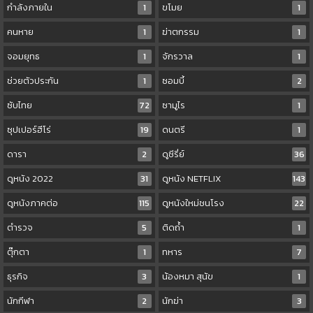
กำลังภายใน
1
ขโมย
1
คนหาย
1
ฆ่าตกรรม
1
จอมยุทธ
1
จักรวาล
1
ช่วยตัวประกัน
1
ซอมบี้
2
ซับไทย
72
ซามูไร
1
ซุปเปอร์ฮีโร่
19
ดนตรี
1
ดารา
2
ดูซีรี่ย์
36
ดูหนัง 2022
31
ดูหนัง NETFLIX
143
ดูหนังภาคต่อ
115
ดูหนังใหม่ชนโรง
22
ตำรวจ
5
ติดถ้ำ
1
ตุ๊กตา
1
ทหาร
7
ธุรกิจ
3
น้องหมา สุนัข
1
นักกีฬา
2
นักฆ่า
3