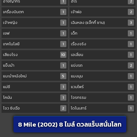
อาชญากร
1
ฮีโร่
2
เครื่องบินตก
1
เจ้าพ่อ
2
เจ้าหญิง
1
เฉินหลง (แจ๊กกี้ ชาน)
3
เชฟ
1
เด็ก
1
เทคโนโลยี
1
เรื่องจริง
1
เสียงโรง
10
เอเลี่ยน
1
แข็งม้า
1
แข่งรถ
2
แนะนำหนังใหม่
5
แมงมุม
1
แม่ชี
1
แวมไพร์
1
โคนัน
1
โจรกรรม
1
โจว ซิงฉือ
2
ไดโนเสาร์
1
8 Mile (2002) 8 ไมล์ ดวลแร็บสนั่นโลก