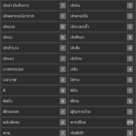
นักฆ่า มือสั่งหาร
1
นักบิน
1
นักพยากรณ์อากาศ
1
นักพายเรือ
1
นักมวย
5
นักมวยปล้ำ
1
นักรบ
5
นักศึกษา
5
นักสำรวจ
1
นักสืบ
4
นักเลง
1
นักโทษ
1
บาสเกตบอล
1
ปล้น
4
ปลาวาฬ
2
ปีศาจ
3
ผี
4
ผีดิบ
1
ผีฝรั่ง
6
ผีไทย
5
ผีไทยตลก
1
ผู้ก่อการร้าย
1
พลังพิเศษ
2
พากย์ไทย
479
พายุ
1
ภัยพิบัติ
2