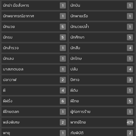
นักฆ่า มือสั่งหาร
1
นักบิน
1
นักพยากรณ์อากาศ
1
นักพายเรือ
1
นักมวย
5
นักมวยปล้ำ
1
นักรบ
5
นักศึกษา
5
นักสำรวจ
1
นักสืบ
4
นักเลง
1
นักโทษ
1
บาสเกตบอล
1
ปล้น
4
ปลาวาฬ
2
ปีศาจ
3
ผี
4
ผีดิบ
1
ผีฝรั่ง
6
ผีไทย
5
ผีไทยตลก
1
ผู้ก่อการร้าย
1
พลังพิเศษ
2
พากย์ไทย
479
พายุ
1
ภัยพิบัติ
2