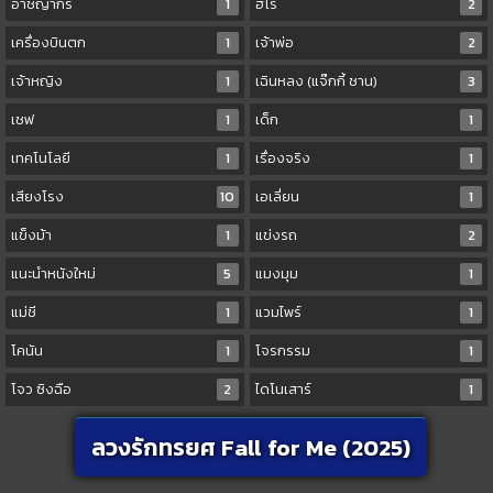
อาชญากร
1
ฮีโร่
2
เครื่องบินตก
1
เจ้าพ่อ
2
เจ้าหญิง
1
เฉินหลง (แจ๊กกี้ ชาน)
3
เชฟ
1
เด็ก
1
เทคโนโลยี
1
เรื่องจริง
1
เสียงโรง
10
เอเลี่ยน
1
แข็งม้า
1
แข่งรถ
2
แนะนำหนังใหม่
5
แมงมุม
1
แม่ชี
1
แวมไพร์
1
โคนัน
1
โจรกรรม
1
โจว ซิงฉือ
2
ไดโนเสาร์
1
ลวงรักทรยศ Fall for Me (2025)