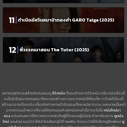
กำเนิดอัศวินหมาป่าทองคำ GARO Taiga (2025)
พี่วรรณมาสอน The Tutor (2025)
อยากปลุกกระแสสำหรับคนชอบดู
รีวิวหนัง
ที่ชอบด้านการรีวิวหนัง หรือ หนังเรื่องนี้
จะเป็นไปในแนวจิตหลอน ที่สามารถสร้างความหวาดกลัวให้กับเด็ก ๆ ด้วยที่เรื่องนี้
สร้างมาจากเรื่องจริง เกี่ยวกับการหายตัวไปของเด็กชายวัย 9 ขวบ จนกลายเป็นคดี
ฆาตรกรรมอำพรางที่ชวนให้ทุกคนขนหัวลุกหนังเหล่านี้อาจจะไม่ใช่
หนังใหม่มา
แรง
แต่บอกเลยว่าให้ความหวาดกลัวกับผู้ที่รับชมอยู่ไม่น้อย ถ้าหาต้องการ
ดูหนัง
ใหม่
ออนไลน์ แนะนำว่าให้เข้าไปเลือกดูได้ที่ Netflix รับรองว่ามีให้เลือกดูอีกเพียบ!
ดู