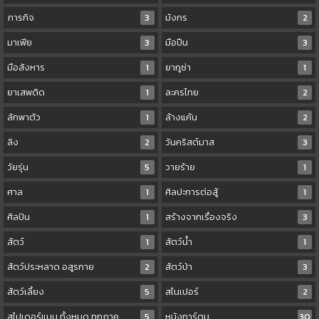
ภารกิจ
3
มังกร
2
มาเฟีย
3
มือปืน
3
มือสังหาร
1
ยากูซ่า
1
ยาเสพติด
1
ละครไทย
2
ลักพาตัว
1
ล้างแค้น
2
ลิง
2
วันคริสต์มาส
3
วัยรุ่น
5
วายร้าย
1
ศาล
1
ศิลปะการต่อสู้
1
ศิลปิน
1
สร้างจากเรื่องจริง
3
สัตว์
1
สัตว์น้ำ
1
สัตว์ประหลาด อสูรกาย
2
สัตว์ป่า
3
สัตว์เลี้ยง
5
สไนเปอร์
2
สไปเดอร์แมน ทั้งหมด ทุกภาค
5
หนังการ์ตูน
30