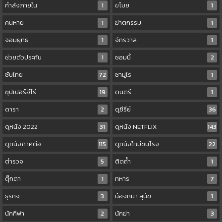
กำลังภายใน
1
ขโมย
1
คนหาย
1
ฆ่าตกรรม
1
จอมยุทธ
1
จักรวาล
1
ช่วยตัวประกัน
1
ซอมบี้
2
ซับไทย
72
ซามูไร
1
ซุปเปอร์ฮีโร่
19
ดนตรี
1
ดารา
2
ดูซีรี่ย์
36
ดูหนัง 2022
31
ดูหนัง NETFLIX
143
ดูหนังภาคต่อ
115
ดูหนังใหม่ชนโรง
22
ตำรวจ
5
ติดถ้ำ
1
ตุ๊กตา
1
ทหาร
7
ธุรกิจ
3
น้องหมา สุนัข
1
นักกีฬา
2
นักฆ่า
3