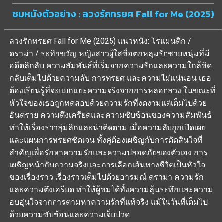
ชมหนังตัวอย่าง : ลวงรักทรยศ Fall for Me (2025)
ลวงรักทรยศ Fall for Me (2025) แนวหนัง: โรแมนติก /
ดราม่า / ระทึกขวัญ หญิงสาวผู้ใสซื่อตกหลุมรักชายหนุ่มที่มี
อดีตลึกลับ ความสัมพันธ์ที่เริ่มจากความรักและความใกล้ชิด
กลับเต็มไปด้วยความลับ การทรยศ และความไม่แน่นอน เธอ
ต้องเรียนรู้ที่จะแยกแยะความจริงจากการหลอกลวง ในขณะที่
หัวใจของเธอถูกทดสอบด้วยความรักที่งดงามแต่เต็มไปด้วย
อันตราย ความตึงเครียดและความซับซ้อนของความสัมพันธ์
ทำให้เรื่องราวลุ่มลึกและน่าติดตาม เมื่อความลับถูกเปิดเผย
และแผนการทรยศชัดเจน ทั้งคู่ต้องเผชิญกับการตัดสินใจที่
สำคัญเพื่อรักษาความรักและความปลอดภัยของตัวเอง การ
เผชิญหน้ากับความจริงและการเลือกเส้นทางชีวิตเป็นหัวใจ
ของเรื่องราว เรื่องราวเต็มไปด้วยอารมณ์ ดราม่า ความรัก
และความตึงเครียด ทำให้ผู้ชมได้ทั้งความลุ้นระทึกและความ
อบอุ่นใจจากการตามหาความรักที่แท้จริง แม้ในวันที่เต็มไป
ด้วยความซับซ้อนและความเจ็บปวด