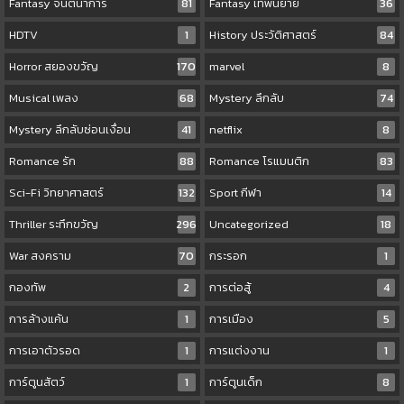
Fantasy จินตนาการ
81
Fantasy เทพนิยาย
36
HDTV
1
History ประวัติศาสตร์
84
Horror สยองขวัญ
170
marvel
8
Musical เพลง
68
Mystery ลึกลับ
74
Mystery ลึกลับซ่อนเงื่อน
41
netflix
8
Romance รัก
88
Romance โรแมนติก
83
Sci-Fi วิทยาศาสตร์
132
Sport กีฬา
14
Thriller ระทึกขวัญ
296
Uncategorized
18
War สงคราม
70
กระรอก
1
กองทัพ
2
การต่อสู้
4
การล้างแค้น
1
การเมือง
5
การเอาตัวรอด
1
การแต่งงาน
1
การ์ตูนสัตว์
1
การ์ตูนเด็ก
8