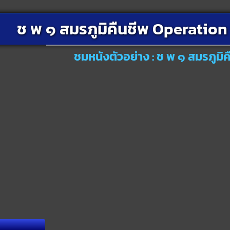
ช พ ๑ สมรภูมิคืนชีพ Operatio
ชมหนังตัวอย่าง : ช พ ๑ สมรภูม