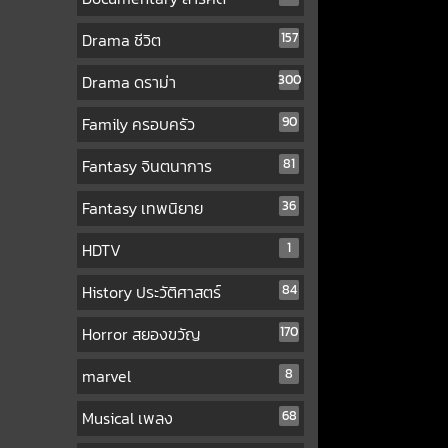
Drama ชีวิต
157
Drama ดราม่า
300
Family ครอบครัว
90
Fantasy จินตนาการ
81
Fantasy เทพนิยาย
36
HDTV
1
History ประวัติศาสตร์
84
Horror สยองขวัญ
170
marvel
8
Musical เพลง
68