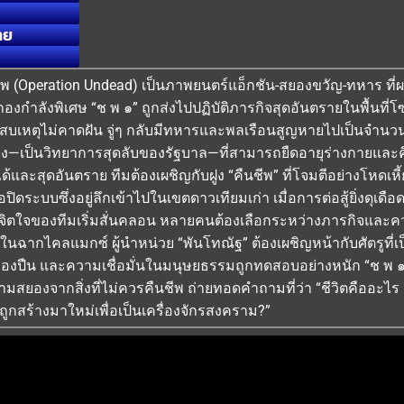
ทย
ีพ (Operation Undead) เป็นภาพยนตร์แอ็กชัน-สยองขวัญ-ทหาร ที่ผ
องกำลังพิเศษ “ช พ ๑” ถูกส่งไปปฏิบัติภารกิจสุดอันตรายในพื้นที่โซนอ
ะสบเหตุไม่คาดฝัน จู่ๆ กลับมีทหารและพลเรือนสูญหายไปเป็นจำนวน
าง—เป็นวิทยาการสุดลับของรัฐบาล—ที่สามารถยืดอายุร่างกายและคืนคว
ได้และสุดอันตราย ทีมต้องเผชิญกับฝูง “คืนชีพ” ที่โจมตีอย่างโหด
ปิดระบบซึ่งอยู่ลึกเข้าไปในเขตดาวเทียมเก่า เมื่อการต่อสู้ยิ่งดุเดือด
ิตใจของทีมเริ่มสั่นคลอน หลายคนต้องเลือกระหว่างภารกิจและความร
ฉากไคลแมกซ์ ผู้นำหน่วย “พันโทณัฐ” ต้องเผชิญหน้ากับศัตรูที่เป็
งของปืน และความเชื่อมั่นในมนุษยธรรมถูกทดสอบอย่างหนัก “ช พ ๑
ยองจากสิ่งที่ไม่ควรคืนชีพ ถ่ายทอดคำถามที่ว่า “ชีวิตคืออะไร เม
ื่อถูกสร้างมาใหม่เพื่อเป็นเครื่องจักรสงคราม?”