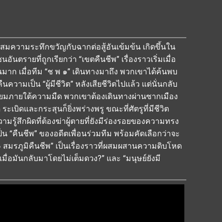
สมความระทึกขวัญกับฉากต่อสู้อันเข้มข้น เกิดขึ้นใน
ันตรายที่ถูกเรียกว่า “เขตคืนชีพ” เรื่องราวเริ่มเมื่อ
มาก เมื่อทีม “ช พ ๑” เดินทางมาถึง พวกเขาได้ค้นพบ
ามเป็น “ผู้มีชีวิต” หลังเสียชีวิตไปแล้ว แต่นั่นกลับ
เหี้ยมภายใต้ความมืด พวกเขาต้องเดินทางผ่านซากเมือง
 ระเบิดและกระสุนก็ยิ่งพร่างพรู ขณะที่ศัตรูที่มีชีวิต
ู้สึกผิดที่ต้องฆ่าผู้ตายที่ยังมีร่องรอยของความทรง
น “คืนชีพ” ของอดีตเพื่อนร่วมทีม พร้อมคัดเลือกว่าจะ
 สมรภูมิคืนชีพ” เป็นเรื่องราวที่ผสมผสานความดิบโหด
ื่อมันกลับมาโดยไม่เต็มดวง?” และ “มนุษย์ยังมี