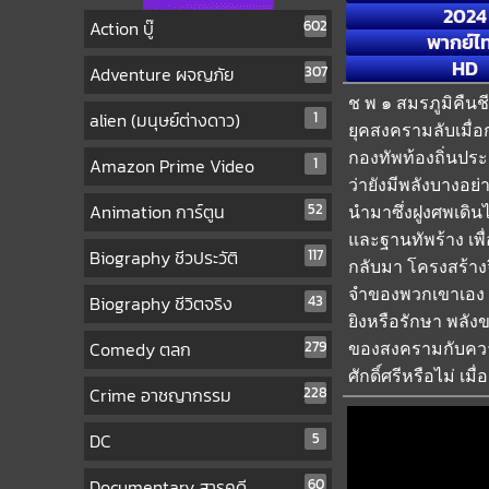
2024
Action บู๊
602
พากย์ไ
HD
Adventure ผจญภัย
307
ช พ ๑ สมรภูมิคืนช
alien (มนุษย์ต่างดาว)
1
ยุคสงครามลับเมื่อก
กองทัพท้องถิ่นปร
Amazon Prime Video
1
ว่ายังมีพลังบางอย่
Animation การ์ตูน
52
นำมาซึ่งฝูงศพเดิน
และฐานทัพร้าง เพื่อ
Biography ชีวประวัติ
117
กลับมา โครงสร้างจ
จำของพวกเขาเอง ใน
Biography ชีวิตจริง
43
ยิงหรือรักษา พลั
Comedy ตลก
279
ของสงครามกับความส
ศักดิ์ศรีหรือไม่ เม
Crime อาชญากรรม
228
DC
5
Documentary สารคดี
60